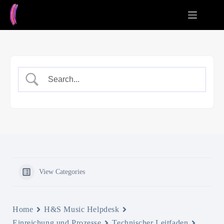
Zum
Inhalt
springen
View Categories
Home
H&S Music Helpdesk
Einreichung und Prozesse
Technischer Leitfaden