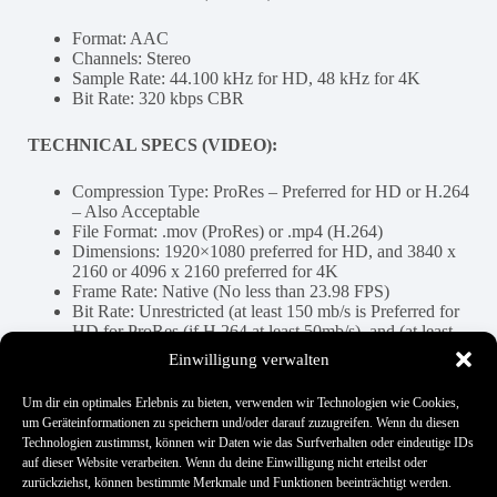
Format: AAC
Channels: Stereo
Sample Rate: 44.100 kHz for HD, 48 kHz for 4K
Bit Rate: 320 kbps CBR
TECHNICAL SPECS (VIDEO):
Compression Type: ProRes – Preferred for HD or H.264
– Also Acceptable
File Format: .mov (ProRes) or .mp4 (H.264)
Dimensions: 1920×1080 preferred for HD, and 3840 x
2160 or 4096 x 2160 preferred for 4K
Frame Rate: Native (No less than 23.98 FPS)
Bit Rate: Unrestricted (at least 150 mb/s is Preferred for
HD for ProRes (if H.264 at least 50mb/s), and (at least
400 mb/s is Preferred for 4K. If H.264 at least 250mb/s)
Einwilligung verwalten
Um dir ein optimales Erlebnis zu bieten, verwenden wir Technologien wie Cookies,
um Geräteinformationen zu speichern und/oder darauf zuzugreifen. Wenn du diesen
Hat es dir geholfen?
Technologien zustimmst, können wir Daten wie das Surfverhalten oder eindeutige IDs
auf dieser Website verarbeiten. Wenn du deine Einwilligung nicht erteilst oder
zurückziehst, können bestimmte Merkmale und Funktionen beeinträchtigt werden.