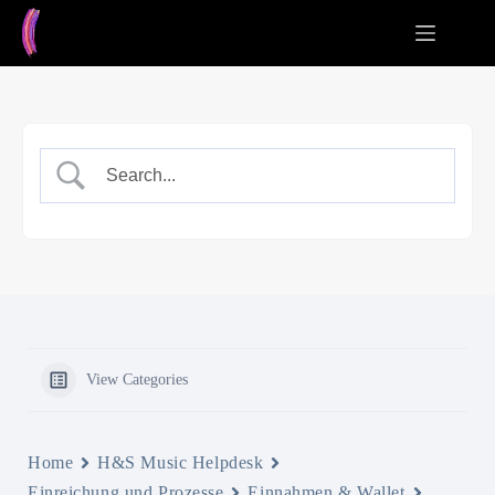
Zum
Inhalt
springen
View Categories
Home
H&S Music Helpdesk
Einreichung und Prozesse
Einnahmen & Wallet