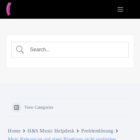
Zum
Inhalt
springen
View Categories
Home
H&S Music Helpdesk
Problemlösung
Mein Release ist auf einer Plattform nicht verfügbar