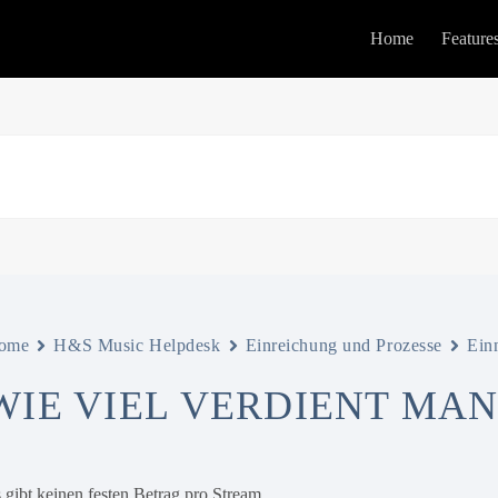
Home
Feature
ome
H&S Music Helpdesk
Einreichung und Prozesse
Ein
WIE VIEL VERDIENT MA
 gibt keinen festen Betrag pro Stream.