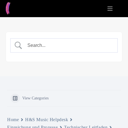
Zum
Inhalt
springen
View Categories
Home
H&S Music Helpdesk
Einreichung und Prozesse
Technischer Leitfaden