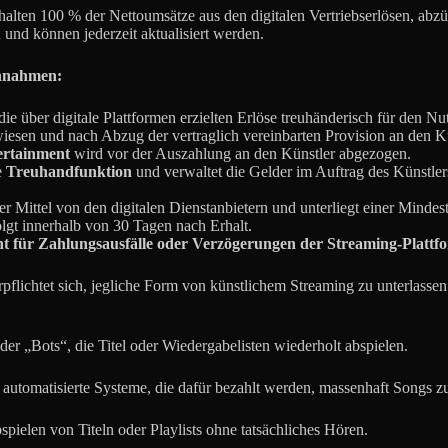
rhalten 100 % der Nettoumsätze aus den digitalen Vertriebserlösen, abz
 und können jederzeit aktualisiert werden.
innahmen:
e über digitale Plattformen erzielten Erlöse treuhänderisch für den 
sen und nach Abzug der vertraglich vereinbarten Provision an den Kün
ertainment
wird vor der Auszahlung an den Künstler abgezogen.
e
Treuhandfunktion
und verwaltet die Gelder im Auftrag des Künstler
r Mittel von den digitalen Dienstanbietern und unterliegt einer Mindes
lgt innerhalb von 30 Tagen nach Erhalt.
ht für Zahlungsausfälle oder Verzögerungen der Streaming-Plattf
rpflichtet sich, jegliche Form von künstlichem Streaming zu unterlassen
er „Bots“, die Titel oder Wiedergabelisten wiederholt abspielen.
automatisierte Systeme, die dafür bezahlt werden, massenhaft Songs z
pielen von Titeln oder Playlists ohne tatsächliches Hören.