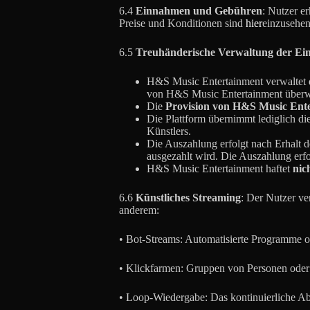
6.4
Einnahmen und Gebühren
: Nutzer e
Preise und Konditionen sind
hier
einzusehen
6.5
Treuhänderische Verwaltung der E
H&S Music Entertainment verwaltet di
von H&S Music Entertainment überwie
Die
Provision von H&S Music Ent
Die Plattform übernimmt lediglich di
Künstlers.
Die Auszahlung erfolgt nach Erhalt de
ausgezahlt wird. Die Auszahlung erfo
H&S Music Entertainment haftet
nic
6.6
Künstliches Streaming
: Der Nutzer ve
anderem:
• Bot-Streams: Automatisierte Programme od
• Klickfarmen: Gruppen von Personen oder 
• Loop-Wiedergabe: Das kontinuierliche Abs