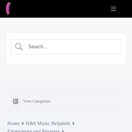
Zum
Inhalt
springen
View Categories
Home
H&S Music Helpdesk
Einreichung und Prozesse