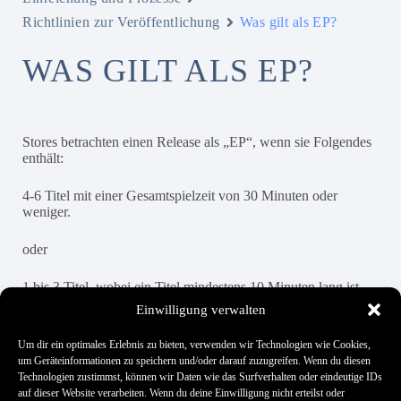
Richtlinien zur Veröffentlichung
Was gilt als EP?
WAS GILT ALS EP?
Stores betrachten einen Release als „EP“, wenn sie Folgendes
enthält:
4-6 Titel mit einer Gesamtspielzeit von 30 Minuten oder
weniger.
oder
1 bis 3 Titel, wobei ein Titel mindestens 10 Minuten lang ist
und die Gesamtspielzeit 30 Minuten oder weniger beträgt.
Einwilligung verwalten
Um dir ein optimales Erlebnis zu bieten, verwenden wir Technologien wie Cookies,
um Geräteinformationen zu speichern und/oder darauf zuzugreifen. Wenn du diesen
Hat es dir geholfen?
Technologien zustimmst, können wir Daten wie das Surfverhalten oder eindeutige IDs
auf dieser Website verarbeiten. Wenn du deine Einwilligung nicht erteilst oder