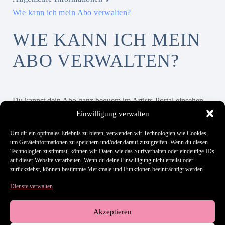
Wie kann ich mein Abo verwalten?
WIE KANN ICH MEIN
ABO VERWALTEN?
Du kannst dein Abo ganz bequem im Artists-Portal einsehen,
ändern, verwalten oder kündigen.
Einwilligung verwalten
Um dir ein optimales Erlebnis zu bieten, verwenden wir Technologien wie Cookies,
um Geräteinformationen zu speichern und/oder darauf zuzugreifen. Wenn du diesen
Hat es dir geholfen?
Technologien zustimmst, können wir Daten wie das Surfverhalten oder eindeutige IDs
auf dieser Website verarbeiten. Wenn du deine Einwilligung nicht erteilst oder
zurückziehst, können bestimmte Merkmale und Funktionen beeinträchtigt werden.
Dienste verwalten
Still stuck? How can we help?
Updated on 28. Mai 2026
Akzeptieren