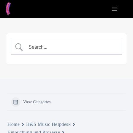
Zum
Inhalt
springen
View Categories
Home
H&S Music Helpdesk
Einreichung und Prozesse