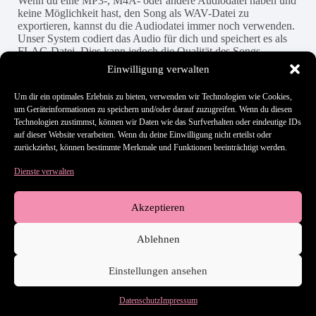
Wenn du eine MP3-, M4A- oder andere Audiodatei haben und
keine Möglichkeit hast, den Song als WAV-Datei zu
exportieren, kannst du die Audiodatei immer noch verwenden.
Unser System codiert das Audio für dich und speichert es als
FLAC-Datei. Dies kann jedoch die Qualität des Songs
beeinträchtigen.
Einwilligung verwalten
Um dir ein optimales Erlebnis zu bieten, verwenden wir Technologien wie Cookies,
um Geräteinformationen zu speichern und/oder darauf zuzugreifen. Wenn du diesen
Hat es dir geholfen?
Technologien zustimmst, können wir Daten wie das Surfverhalten oder eindeutige IDs
auf dieser Website verarbeiten. Wenn du deine Einwilligung nicht erteilst oder
zurückziehst, können bestimmte Merkmale und Funktionen beeinträchtigt werden.
Dienste verwalten
Still stuck? How can we help?
Updated on 27. Mai 2026
Akzeptieren
Ablehnen
Hilfe-Center
Kontakt
AGB
Datenschutz
Einstellungen ansehen
Impressum
Datenschutz
Impressum
Copyright © 2026 - H&S Music Entertainment