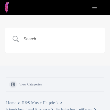
Zum
Inhalt
springen
View Categories
Home
H&S Music Helpdesk
Einreichung und Prozesse
Technischer Leitfaden