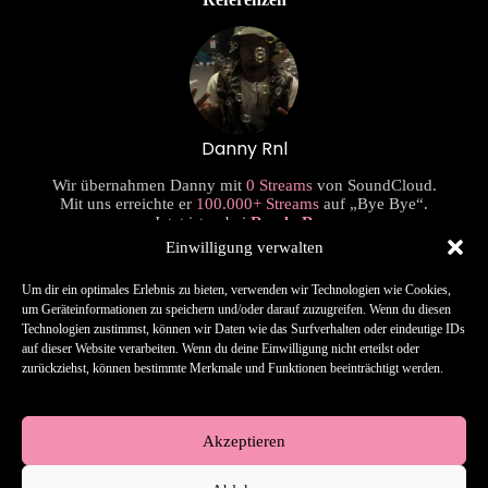
Danny Rnl
Wir übernahmen Danny mit
0 Streams
von SoundCloud.
Mit uns erreichte er
100.000+ Streams
auf „Bye Bye“.
Jetzt ist er bei
Rap la Rue
.
Einwilligung verwalten
Um dir ein optimales Erlebnis zu bieten, verwenden wir Technologien wie Cookies,
um Geräteinformationen zu speichern und/oder darauf zuzugreifen. Wenn du diesen
Technologien zustimmst, können wir Daten wie das Surfverhalten oder eindeutige IDs
auf dieser Website verarbeiten. Wenn du deine Einwilligung nicht erteilst oder
zurückziehst, können bestimmte Merkmale und Funktionen beeinträchtigt werden.
Rameyn
Tim erzielte innerhalb eines Jahres einen Anstieg der monatlichen
Hörer um mehr als
1.300%
, während er sich keine Gedanken mehr
Akzeptieren
um Vertrieb machen musste.