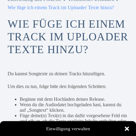
Wie füge ich einem Track im Uploader Texte hinzu?
WIE FÜGE ICH EINEM
TRACK IM UPLOADER
TEXTE HINZU?
Du kannst Songtexte zu deinen Tracks hinzufügen.
Um dies zu tun, folge bitte den folgenden Schritten:
Beginne mit dem Hochladen deines Release.
Wenn du die Audiodatei hochgeladen hast, kannst du
auf „Songtext“ klicken.
Füge deine(n) Text(e) in das dafür vorgesehene Feld ein
und gib an, ob die Texte explizite Inhalte enthalten oder
nicht.
Einwilligung verwalten