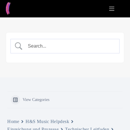
Zum
Inhalt
springen
View Categories
Home
H&S Music Helpdesk
Einreichung und Prozesse
Technischer Leitfaden