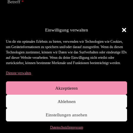
Betreff
Einwilligung verwalten
Nachricht
Um dir ein optimales Erlebnis zu bieten, verwenden wir Technologien wie Cookies,
um Geräteinformationen zu speichern und/oder darauf zuzugreifen. Wenn du diesen
Technologien zustimmst, können wir Daten wie das Surfverhalten oder eindeutige IDs
auf dieser Website verarbeiten. Wenn du deine Einwilligung nicht erteilst oder
zurückziehst, können bestimmte Merkmale und Funktionen beeinträchtigt werden.
Dienste verwalten
Einreichen
Akzeptieren
Ablehnen
Hilfe-Center
Kontakt
AGB
Datenschutz
Einstellungen ansehen
Impressum
Datenschutz
Impressum
Copyright © 2026 - H&S Music Entertainment