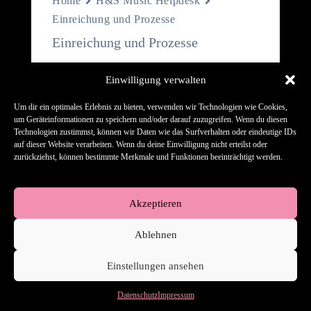
Home
H&S Music Helpdesk
Einreichung und Prozesse
Einreichung und Prozesse
Richtlinien zur Veröffentlichung
Einwilligung verwalten
Technischer Leitfaden
Um dir ein optimales Erlebnis zu bieten, verwenden wir Technologien wie Cookies,
um Geräteinformationen zu speichern und/oder darauf zuzugreifen. Wenn du diesen
Einnahmen & Wallet
Technologien zustimmst, können wir Daten wie das Surfverhalten oder eindeutige IDs
auf dieser Website verarbeiten. Wenn du deine Einwilligung nicht erteilst oder
Coversong-Lizensierung
zurückziehst, können bestimmte Merkmale und Funktionen beeinträchtigt werden.
Akzeptieren
Ablehnen
Hilfe-Center
Kontakt
AGB
Datenschutz
Einstellungen ansehen
Impressum
Datenschutz
Impressum
Copyright © 2026 - H&S Music Entertainment