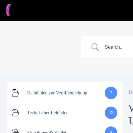
Zum
Inhalt
springen
H
Richtlinien zur Veröffentlichung
7
Technischer Leitfaden
12
Einnahmen & Wallet
5