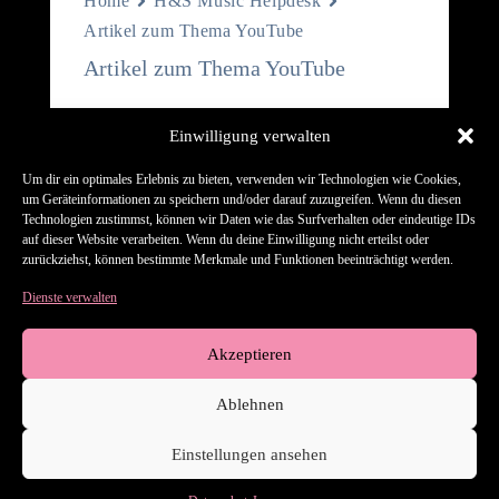
Home
H&S Music Helpdesk
Artikel zum Thema YouTube
Artikel zum Thema YouTube
Offizielle YouTube-Künstlerkanäle
Einwilligung verwalten
Was ist YouTube Music und wie funktioniert
Um dir ein optimales Erlebnis zu bieten, verwenden wir Technologien wie Cookies,
es?
um Geräteinformationen zu speichern und/oder darauf zuzugreifen. Wenn du diesen
Wie funktioniert YouTube-Content-ID?
Technologien zustimmst, können wir Daten wie das Surfverhalten oder eindeutige IDs
auf dieser Website verarbeiten. Wenn du deine Einwilligung nicht erteilst oder
Welche Art von Inhalten können an YouTube
zurückziehst, können bestimmte Merkmale und Funktionen beeinträchtigt werden.
Content ID geliefert werden?
Dienste verwalten
Kann ich Musik an YouTube Content ID, aber
nicht an YouTube Music liefern?
Akzeptieren
Ablehnen
Hilfe-Center
Kontakt
AGB
Datenschutz
Einstellungen ansehen
Impressum