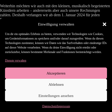
Weiterhin möchten wir auch mit den kleinen, musikalisch begeisterten
Künstlern arbeiten – andererseits aber auch unsere Rechnungen
zahlen. Deshalb verlangen wir ab dem 1. Januar 2024 für jeden
Release, der voraussichtlich keine 1000 Streams erreicht
40%
Anteil
fürs Ausliefern. Erreicht der Song dennoch 1000 echte Streams
Einwilligung verwalten
innerhalb des ersten Monats wenden wir das
normale Verhältnis
an.
Um dir ein optimales Erlebnis zu bieten, verwenden wir Technologien wie Cookies,
Dieser Schritt schmerzt sehr, und doch bitten wir um euer Verständnis,
um Geräteinformationen zu speichern und/oder darauf zuzugreifen. Wenn du diesen
damit wir auch weiterhin unabhängigen Künstlern diesen Service
Technologien zustimmst, können wir Daten wie das Surfverhalten oder eindeutige IDs
bieten können.
auf dieser Website verarbeiten. Wenn du deine Einwilligung nicht erteilst oder
zurückziehst, können bestimmte Merkmale und Funktionen beeinträchtigt werden.
Alles Gute
Dienste verwalten
Ilja, Gründer von H&S Music
Akzeptieren
Ablehnen
Hilfe-Center
Kontakt
AGB
Datenschutz
Einstellungen ansehen
Impressum
Datenschutz
Impressum
Copyright © 2026 - H&S Music Entertainment